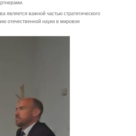
артнерами.
ва является важной частью стратегического
цию отечественной науки в мировое
Поддержка РНТБ
RU
Онлайн-помощник