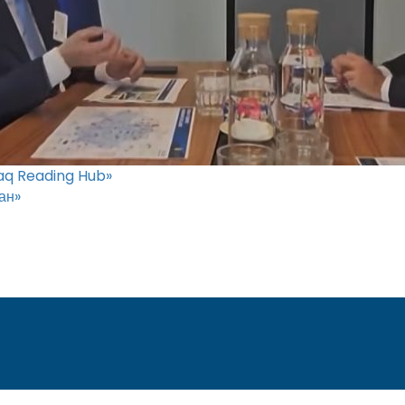
aq Reading Hub»
ан»