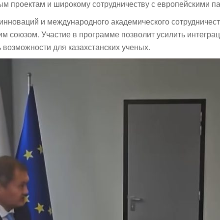
м проектам и широкому сотрудничеству с европейскими п
 инноваций и международного академического сотрудничест
м союзом. Участие в программе позволит усилить интегра
 возможности для казахстанских ученых.