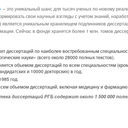
Б
– это уникальный шанс для тысяч ученых по-новому реали
ормировать свои научные взгляды с учетом знаний, нарабо
) является уникальным хранилищем подлинников диссертац
ации. Сейчас в фонде хранятся более 1 млн. томов диссе
кет диссертаций по наиболее востребованным специально
гические науки» (всего около 28000 полных текстов).
лняется объемом диссертаций по всем специальностям (кро
ндидатских и 10000 докторских) в год.
1985 год.
 всем объемом диссертаций, включая медицину и фармацию
ека диссертаций РГБ содержит около 1 500 000 пол