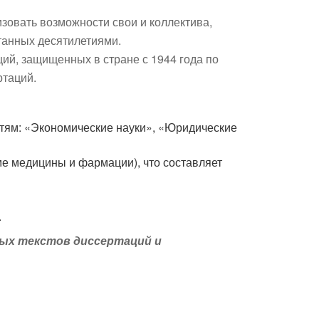
Поддержка РНТБ
RU
зовать возможности свои и коллектива,
Онлайн-помощник
танных десятилетиями.
ий, защищенных в стране с 1944 года по
ртаций.
стям: «Экономические науки», «Юридические
ме медицины и фармации), что составляет
.
ных текстов диссертаций и