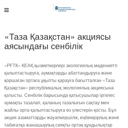
«Таза Қазақстан» акциясы
Поддержка РНТБ
RU
Онлайн-помощник
аясындағы сенбілік
«РҒТК» КЕАҚ қызметкерлері экологиялық мәдениетті
қалыптастыруға, аумақтарды абаттандыруға және
қоршаған ортаға ұқыпты қарауға бағытталған «Таза
Қазақстан» республикалық экологиялық акциясына
қатысты. Сенбілік барысында қатысушылар іргелес
аумақты тазалап, қаланың тазалығын сақтау мен
жайлы орта қалыптастыруға өз үлестерін қосты. Бұл
акция азаматтарды жауапкершілік, еңбекқорлық және
табиғатқа жанашырлық сияқты ортақ құндылықтар