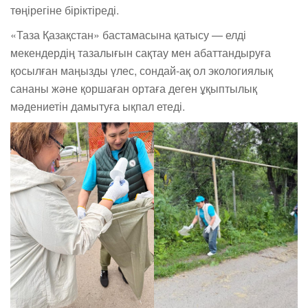
төңірегіне біріктіреді.
«Таза Қазақстан» бастамасына қатысу — елді
мекендердің тазалығын сақтау мен абаттандыруға
қосылған маңызды үлес, сондай-ақ ол экологиялық
сананы және қоршаған ортаға деген ұқыптылық
мәдениетін дамытуға ықпал етеді.