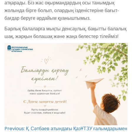
атқарады. Біз жас оқырмандардың осы танымдық
жолында бірге болып, олардың ізденістеріне бағыт-
бағдар беруге әрдайым қуаныштымыз.
Барлық балаларға мықты денсаулық, бақытты балалық
шақ, жарқын болашақ және жаңа белестер тілейміз!
Post
Previous:
Қ. Сәтбаев атындағы ҚазҰТЗУ ғалымдарымен