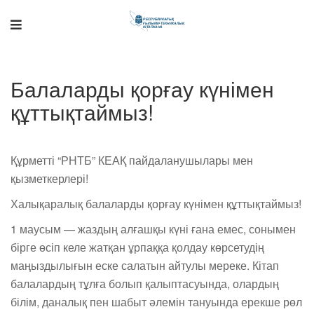
Поддержка РНТБ
RU
Онлайн-помощник
Балаларды қорғау күнімен
құттықтаймыз!
Құрметті “РНТБ” КЕАҚ пайдаланушылары мен
қызметкерлері!
Халықаралық балаларды қорғау күнімен құттықтаймыз!
1 маусым — жаздың алғашқы күні ғана емес, сонымен
бірге өсіп келе жатқан ұрпаққа қолдау көрсетудің
маңыздылығын еске салатын айтулы мереке. Кітап
балалардың тұлға болып қалыптасуында, олардың
білім, даналық пен шабыт әлемін тануында ерекше рөл