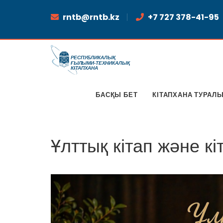
rntb@rntb.kz
+7 727 378-41-95
БАСҚЫ БЕТ
КІТАПХАНА ТУРАЛ
Ұлттық кітап және к