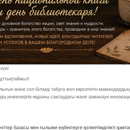
күні
ұттықтаймыз!
дылығын және сол білімді табуға жол көрсететін мамандардың
іздің инженерлік мұраны сақтаудағы және заманауи инновац
енттер базасы мен ғылыми еңбектерге қолжетімділікті қамта