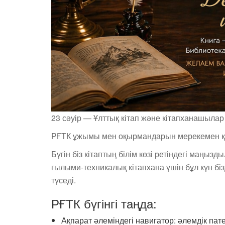
23 сәуір — Ұлттық кітап және кітапханашылар 
РҒТК ұжымы мен оқырмандарын мерекемен қ
Бүгін біз кітаптың білім көзі ретіндегі маңыз
ғылыми-техникалық кітапхана үшін бұл күн б
түседі.
РҒТК бүгінгі таңда:
Ақпарат әлеміндегі навигатор: әлемдік пат