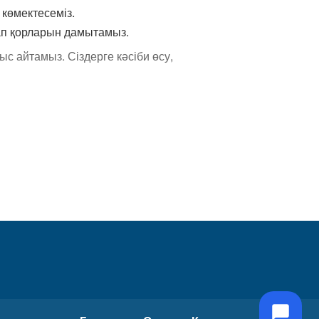
 көмектесеміз.
ап қорларын дамытамыз.
ыс айтамыз. Сіздерге кәсіби өсу,