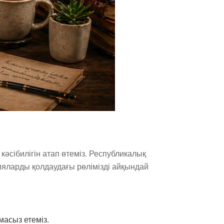
Поддержка РНТБ
RU
 кәсібилігін атап өтеміз. Республикалық
Онлайн-помощник
ияларды қолдаудағы рөлімізді айқындай
масыз етеміз.