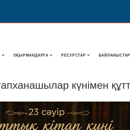
Ы
ОҚЫРМАНДАРҒА
РЕСУРСТАР
БАЙЛАНЫСТА
ітапханашылар күнімен құт