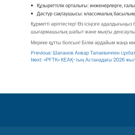
Құзыреттілік орталығы: инженерлерге, ғалы
Дәстүр сақтаушысы: классикалық басылым
Құрметті әріптестер! Өз ісіңізге адалдығыңыз
шығармашылық шабыт және мықты денсаулық 
Мереке құтты болсын! Білім әрдайым жаңа кө
Post
Previous:
Шапанов Анвар Тапаевичпен сұхба
Next:
«РҒТК» КЕАҚ-тың Астанадағы 2026 жылғ
navigation