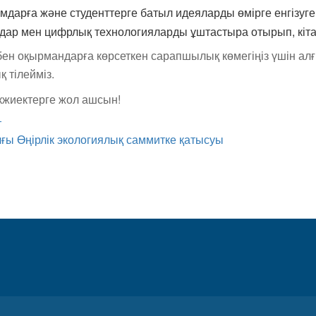
мдарға және студенттерге батыл идеяларды өмірге енгізуге
дар мен цифрлық технологияларды ұштастыра отырып, кіт
 бен оқырмандарға көрсеткен сарапшылық көмегіңіз үшін алғ
тілейміз.
кжиектерге жол ашсын!
т
ы Өңірлік экологиялық саммитке қатысуы