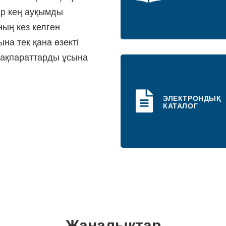
ар кең ауқымды
ның кез келген
а тек қана өзекті
 ақпараттарды ұсына
ЭЛЕКТРОНДЫҚ
КАТАЛОГ
Жаңалықтар