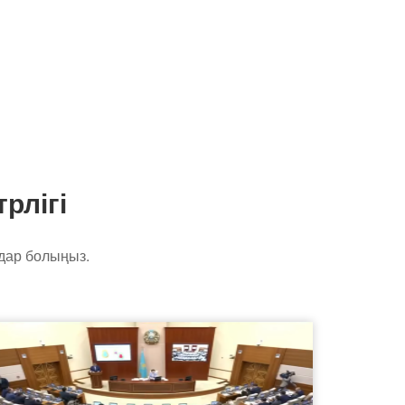
рлігі
дар болыңыз.