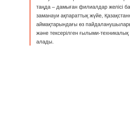
таңда – дамыған филиалдар желісі б
заманауи ақпараттық жүйе, Қазақстан
аймақтарындағы өз пайдаланушыларын
және тексерілген ғылыми-техникалық
алады.