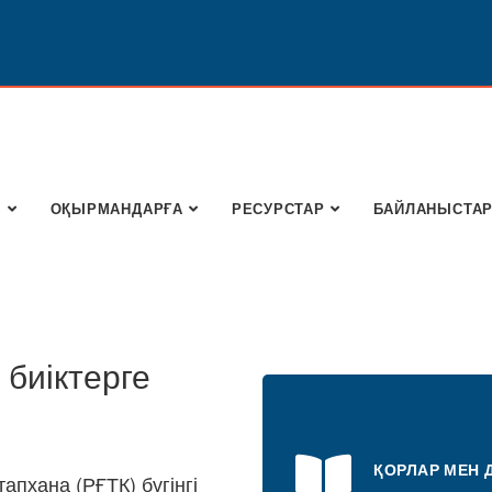
Ы
ОҚЫРМАНДАРҒА
РЕСУРСТАР
БАЙЛАНЫСТА
 биіктерге
ҚОРЛАР МЕН 
апхана (РҒТК) бүгінгі