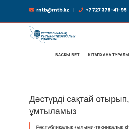
rntb@rntb.kz
+7 727 378-41-95
БАСҚЫ БЕТ
КІТАПХАНА ТУРАЛ
Дәстүрді сақтай отырып,
ұмтыламыз
Республикалық ғылыми-техникалық кіт