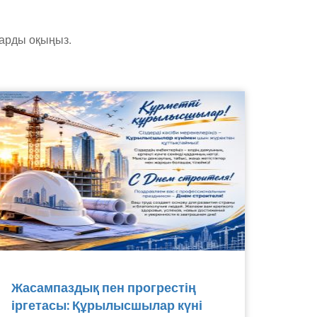
тарды оқыңыз.
Жасампаздық пен прогрестің
іргетасы: Құрылысшылар күні