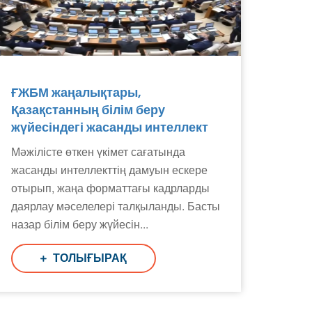
ҒЖБМ жаңалықтары,
Қазақстанның білім беру
жүйесіндегі жасанды интеллект
Мәжілісте өткен үкімет сағатында
жасанды интеллекттің дамуын ескере
отырып, жаңа форматтағы кадрларды
даярлау мәселелері талқыланды. Басты
назар білім беру жүйесін...
ТОЛЫҒЫРАҚ
Поддержка РНТБ
RU
Онлайн-помощник