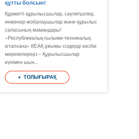
құтты болсын!
Құрметті құрылысшылар, сәулетшілер,
инженер-жобалаушылар және құрылыс
саласының мамандары!
«Республикалық ғылыми-техникалық
кітапхана» КЕАҚ ұжымы сіздерді кәсіби
мерекелеріңіз – Құрылысшылар
күнімен шын...
ТОЛЫҒЫРАҚ