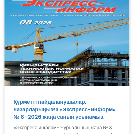
Құрметті пайдаланушылар,
назарларыңызға «Экспресс-информ»
№ 8–2026 жаңа санын ұсынамыз.
«Экспресс-информ» журналының жаңа № 8–