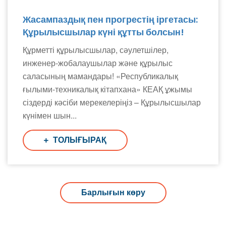
Жасампаздық пен прогрестің іргетасы:
Құрылысшылар күні құтты болсын!
Құрметті құрылысшылар, сәулетшілер,
инженер-жобалаушылар және құрылыс
саласының мамандары! «Республикалық
ғылыми-техникалық кітапхана» КЕАҚ ұжымы
сіздерді кәсіби мерекелеріңіз – Құрылысшылар
күнімен шын...
ТОЛЫҒЫРАҚ
Барлығын көру