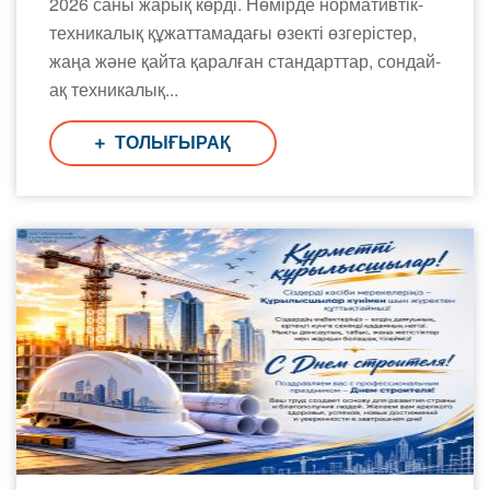
2026 саны жарық көрді. Нөмірде нормативтік-
техникалық құжаттамадағы өзекті өзгерістер,
жаңа және қайта қаралған стандарттар, сондай-
ақ техникалық...
ТОЛЫҒЫРАҚ