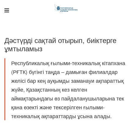
Дәстүрді сақтай отырып, биіктерге
ұмтыламыз
Республикалық ғылыми-техникалық кітапхана
(РҒТК) бүгінгі таңда – дамыған филиалдар
желісі бар кең ауқымды заманауи ақпараттық
Поддержка РНТБ
RU
Онлайн-помощник
жүйе, Қазақстанның кез келген
аймақтарындағы өз пайдаланушыларына тек
қана өзекті және тексерілген ғылыми-
техникалық ақпараттарды ұсына алады.