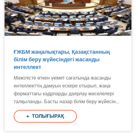
ҒЖБМ жаңалықтары, Қазақстанның
білім беру жүйесіндегі жасанды
интеллект
Мәжілісте өткен үкімет сағатында жасанды
интеллекттің дамуын ескере отырып, жаңа
форматтағы кадрларды даярлау мәселелері
талқыланды. Басты назар білім беру жүйесін...
ТОЛЫҒЫРАҚ