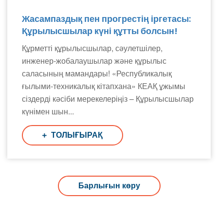
Жасампаздық пен прогрестің іргетасы:
Құрылысшылар күні құтты болсын!
Құрметті құрылысшылар, сәулетшілер,
инженер-жобалаушылар және құрылыс
саласының мамандары! «Республикалық
ғылыми-техникалық кітапхана» КЕАҚ ұжымы
сіздерді кәсіби мерекелеріңіз – Құрылысшылар
күнімен шын...
ТОЛЫҒЫРАҚ
Барлығын көру