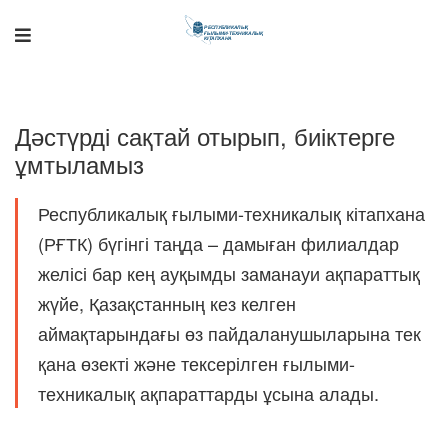
Дәстүрді сақтай отырып, биіктерге
ұмтыламыз
Республикалық ғылыми-техникалық кітапхана
(РҒТК) бүгінгі таңда – дамыған филиалдар
желісі бар кең ауқымды заманауи ақпараттық
Поддержка РНТБ
RU
Онлайн-помощник
жүйе, Қазақстанның кез келген
аймақтарындағы өз пайдаланушыларына тек
қана өзекті және тексерілген ғылыми-
техникалық ақпараттарды ұсына алады.