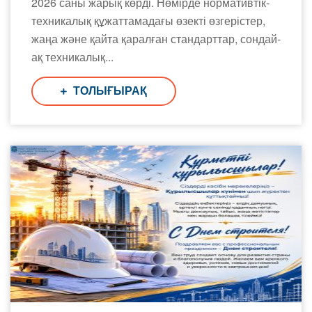
2026 саны жарық көрді. Нөмірде нормативтік-
техникалық құжаттамадағы өзекті өзгерістер,
жаңа және қайта қаралған стандарттар, сондай-
ақ техникалық...
ТОЛЫҒЫРАҚ