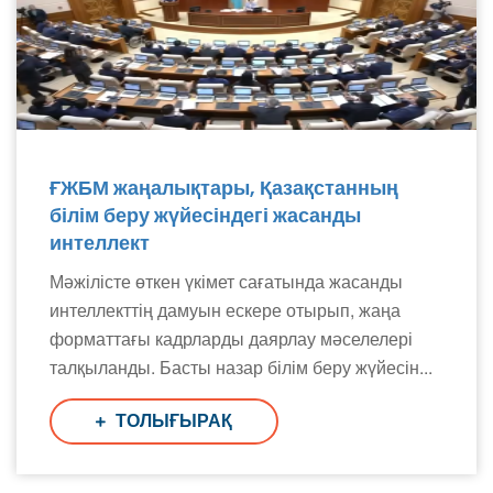
ҒЖБМ жаңалықтары, Қазақстанның
білім беру жүйесіндегі жасанды
интеллект
Мәжілісте өткен үкімет сағатында жасанды
интеллекттің дамуын ескере отырып, жаңа
форматтағы кадрларды даярлау мәселелері
талқыланды. Басты назар білім беру жүйесін...
ТОЛЫҒЫРАҚ