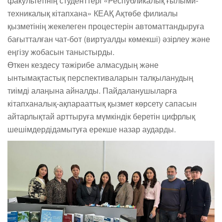
факультетінің студенттері «Республикалық ғылыми-
техникалық кітапхана» КЕАҚ Ақтөбе филиалы
қызметінің жекелеген процестерін автоматтандыруға
бағытталған чат-бот (виртуалды көмекші) әзірлеу және
еңгізу жобасын таныстырды.
Өткен кездесу тәжірибе алмасудың және
ынтымақтастық перспективаларын талқыланудың
тиімді алаңына айналды. Пайдаланушыларға
кітапханалық-ақпарааттық қызмет көрсету сапасын
айтарлықтай арттыруға мүмкіндік беретін цифрлық
шешімдердідамытуға ерекше назар аударды.