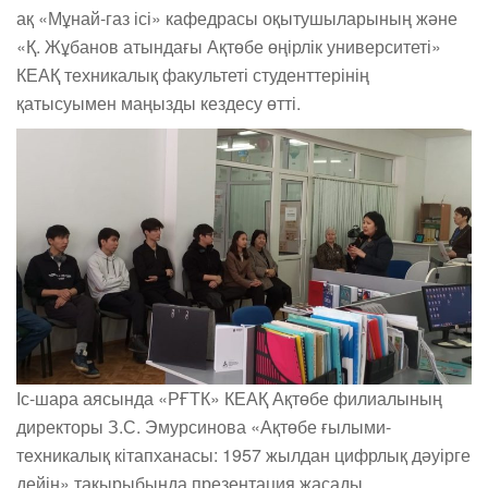
ақ «Мұнай-газ ісі» кафедрасы оқытушыларының және
«Қ. Жұбанов атындағы Ақтөбе өңірлік университеті»
КЕАҚ техникалық факультеті студенттерінің
қатысуымен маңызды кездесу өтті.
Іс-шара аясында «РҒТК» КЕАҚ Ақтөбе филиалының
директоры З.С. Эмурсинова «Ақтөбе ғылыми-
техникалық кітапханасы: 1957 жылдан цифрлық дәуірге
дейін» тақырыбында презентация жасады.