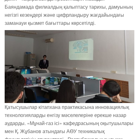
Баяндамада филиалдың қалыптасу тарихы, дамуының
негізгі кезеңдері және цифрландыру жағдайындағы
заманауи қызмет бағыттары көрсетілді.
Қатысушылар кітапхана практикасына инновациялық
технологияларды енгізу мәселелеріне ерекше назар
аударды. «Мұнай-газ ісі» кафедрасының оқытушылары
мен Қ. Жұбанов атындағы АӨУ техникалық