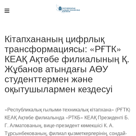
Кітапхананың цифрлық
Поддержка РНТБ
RU
трансформациясы: «РҒТК»
Онлайн-помощник
КЕАҚ Ақтөбе филиалының Қ.
Жұбанов атындағы АӨУ
студенттермен және
оқытушылармен кездесуі
«Республикалық ғылыми-техникалық кітапхана» (РҒТК)
КЕАҚ Ақтөбе филиалында «РТКБ» КЕАҚ Президенті Б.
Г. Алматованың, вице-президент көмекшісі К. А.
Тұрсынбекованың, филиал қызметкерлерінің, сондай-