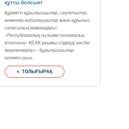
құтты болсын!
Құрметті құрылысшылар, сәулетшілер,
инженер-жобалаушылар және құрылыс
саласының мамандары!
«Республикалық ғылыми-техникалық
кітапхана» КЕАҚ ұжымы сіздерді кәсіби
мерекелеріңіз – Құрылысшылар
күнімен шын...
ТОЛЫҒЫРАҚ