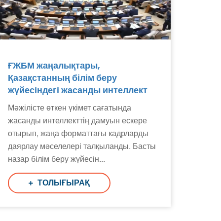
ҒЖБМ жаңалықтары,
Қазақстанның білім беру
жүйесіндегі жасанды интеллект
Мәжілісте өткен үкімет сағатында
жасанды интеллекттің дамуын ескере
Поддержка РНТБ
RU
отырып, жаңа форматтағы кадрларды
Онлайн-помощник
даярлау мәселелері талқыланды. Басты
назар білім беру жүйесін...
ТОЛЫҒЫРАҚ