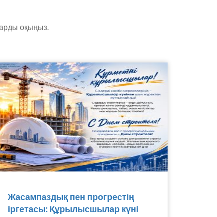
тарды оқыңыз.
Жасампаздық пен прогрестің
іргетасы: Құрылысшылар күні