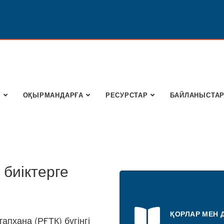
Ы
ОҚЫРМАНДАРҒА
РЕСУРСТАР
БАЙЛАНЫСТА
 биіктерге
ҚОРЛАР МЕН 
апхана (РҒТК) бүгінгі