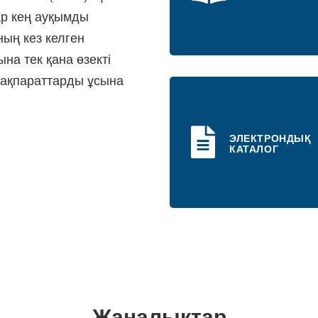
ар кең ауқымды
ның кез келген
а тек қана өзекті
 ақпараттарды ұсына
ЭЛЕКТРОНДЫҚ
КАТАЛОГ
Жаңалықтар