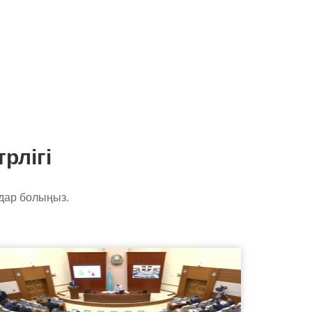
рлігі
дар болыңыз.