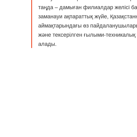
таңда – дамыған филиалдар желісі б
заманауи ақпараттық жүйе, Қазақстан
аймақтарындағы өз пайдаланушыларын
және тексерілген ғылыми-техникалық
алады.