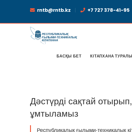
rntb@rntb.kz
+7 727 378-41-95
БАСҚЫ БЕТ
КІТАПХАНА ТУРАЛ
Дәстүрді сақтай отырып,
ұмтыламыз
Республикалық ғылыми-техникалық кіт