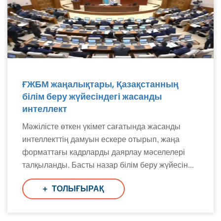
ҒЖБМ жаңалықтары, Қазақстанның
білім беру жүйесіндегі жасанды
интеллект
Мәжілісте өткен үкімет сағатында жасанды
интеллекттің дамуын ескере отырып, жаңа
форматтағы кадрларды даярлау мәселелері
талқыланды. Басты назар білім беру жүйесін...
ТОЛЫҒЫРАҚ