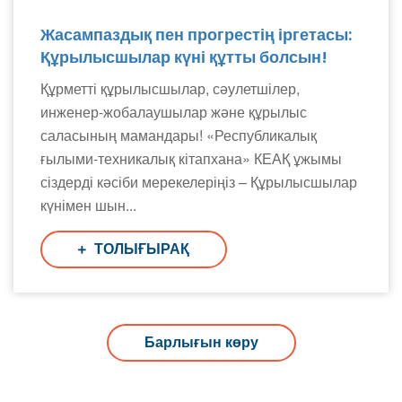
Жасампаздық пен прогрестің іргетасы:
Құрылысшылар күні құтты болсын!
Құрметті құрылысшылар, сәулетшілер,
инженер-жобалаушылар және құрылыс
саласының мамандары! «Республикалық
ғылыми-техникалық кітапхана» КЕАҚ ұжымы
сіздерді кәсіби мерекелеріңіз – Құрылысшылар
күнімен шын...
ТОЛЫҒЫРАҚ
Барлығын көру