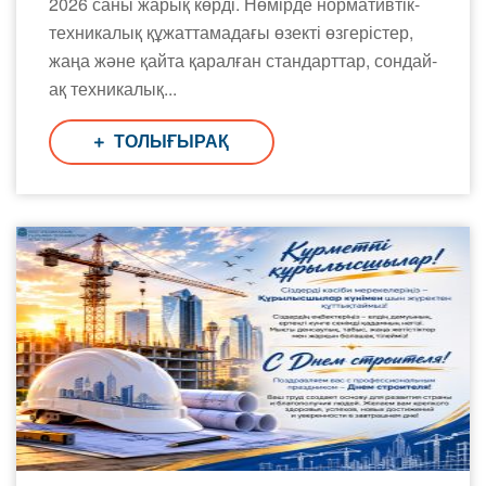
2026 саны жарық көрді. Нөмірде нормативтік-
техникалық құжаттамадағы өзекті өзгерістер,
жаңа және қайта қаралған стандарттар, сондай-
ақ техникалық...
ТОЛЫҒЫРАҚ