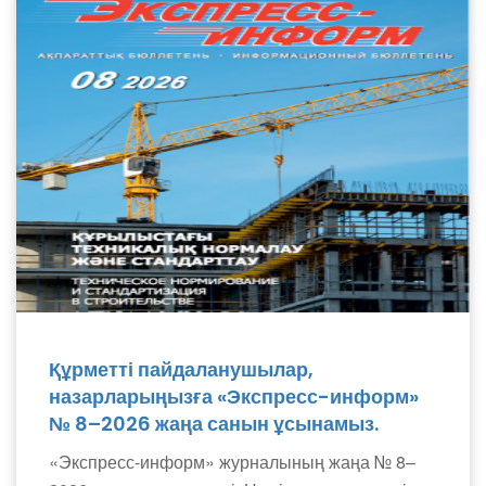
Құрметті пайдаланушылар,
назарларыңызға «Экспресс-информ»
№ 8–2026 жаңа санын ұсынамыз.
«Экспресс-информ» журналының жаңа № 8–