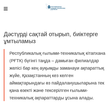
Дәстүрді сақтай отырып, биіктерге
ұмтыламыз
Республикалық ғылыми-техникалық кітапхана
(РҒТК) бүгінгі таңда – дамыған филиалдар
желісі бар кең ауқымды заманауи ақпараттық
Поддержка РНТБ
RU
Онлайн-помощник
жүйе, Қазақстанның кез келген
аймақтарындағы өз пайдаланушыларына тек
қана өзекті және тексерілген ғылыми-
техникалық ақпараттарды ұсына алады.