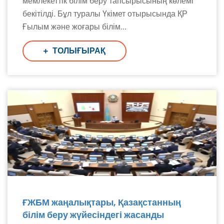
мемлекеттік білім беру тапсырысының көлемі
бекітілді. Бұл туралы Үкімет отырысында ҚР
Ғылым және жоғары білім...
ТОЛЫҒЫРАҚ
ҒЖБМ жаңалықтары, Қазақстанның
білім беру жүйесіндегі жасанды