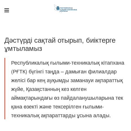
Дәстүрді сақтай отырып, биіктерге
ұмтыламыз
Республикалық ғылыми-техникалық кітапхана
(РҒТК) бүгінгі таңда – дамыған филиалдар
желісі бар кең ауқымды заманауи ақпараттық
Поддержка РНТБ
RU
Онлайн-помощник
жүйе, Қазақстанның кез келген
аймақтарындағы өз пайдаланушыларына тек
қана өзекті және тексерілген ғылыми-
техникалық ақпараттарды ұсына алады.