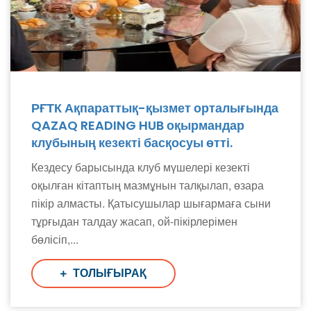
РҒТК Ақпараттық-қызмет орталығында
QAZAQ READING HUB оқырмандар
клубының кезекті басқосуы өтті.
Кездесу барысында клуб мүшелері кезекті
оқылған кітаптың мазмұнын талқылап, өзара
пікір алмасты. Қатысушылар шығармаға сыни
тұрғыдан талдау жасап, ой-пікірлерімен
бөлісіп,...
ТОЛЫҒЫРАҚ