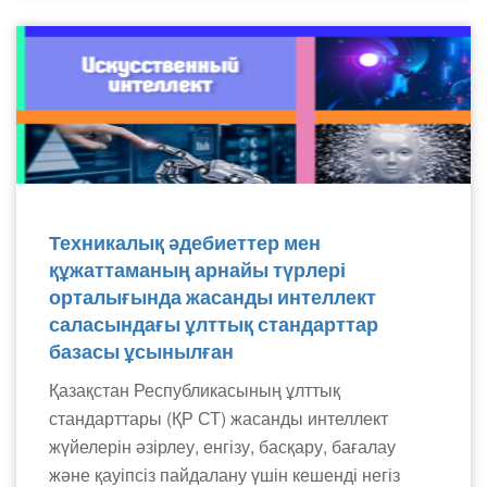
Техникалық әдебиеттер мен
құжаттаманың арнайы түрлері
орталығында жасанды интеллект
саласындағы ұлттық стандарттар
базасы ұсынылған
Қазақстан Республикасының ұлттық
стандарттары (ҚР СТ) жасанды интеллект
жүйелерін әзірлеу, енгізу, басқару, бағалау
және қауіпсіз пайдалану үшін кешенді негіз