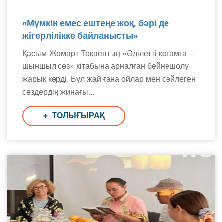
«Мүмкін емес ештеңе жоқ, бәрі де
жігерлілікке байланысты»
Қасым-Жомарт Тоқаевтың «Әділетті қоғамға –
шыншыл сөз» кітабына арналған бейнешолу
жарық көрді. Бұл жай ғана ойлар мен сөйлеген
сөздердің жинағы...
ТОЛЫҒЫРАҚ