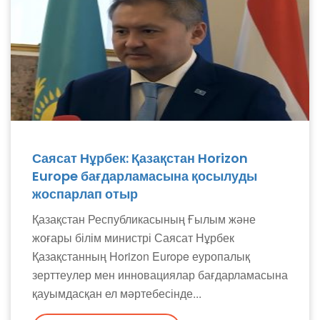
Саясат Нұрбек: Қазақстан Horizon
Europe бағдарламасына қосылуды
жоспарлап отыр
Қазақстан Республикасының Ғылым және
жоғары білім министрі Саясат Нұрбек
Қазақстанның Horizon Europe еуропалық
зерттеулер мен инновациялар бағдарламасына
қауымдасқан ел мәртебесінде...