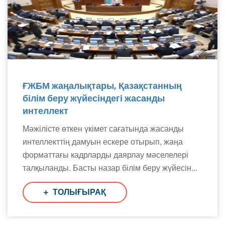
ҒЖБМ жаңалықтары, Қазақстанның
білім беру жүйесіндегі жасанды
интеллект
Мәжілісте өткен үкімет сағатында жасанды
интеллекттің дамуын ескере отырып, жаңа
форматтағы кадрларды даярлау мәселелері
талқыланды. Басты назар білім беру жүйесін...
ТОЛЫҒЫРАҚ