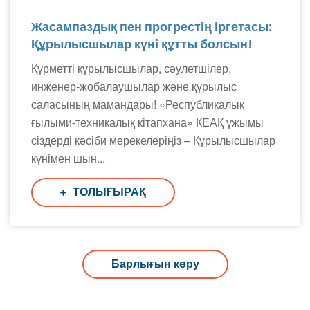
Жасампаздық пен прогрестің іргетасы:
Құрылысшылар күні құтты болсын!
Құрметті құрылысшылар, сәулетшілер,
инженер-жобалаушылар және құрылыс
саласының мамандары! «Республикалық
ғылыми-техникалық кітапхана» КЕАҚ ұжымы
сіздерді кәсіби мерекелеріңіз – Құрылысшылар
күнімен шын...
ТОЛЫҒЫРАҚ
Барлығын көру