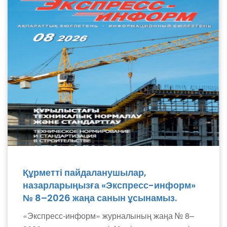
Құрметті пайдаланушылар,
назарларыңызға «Экспресс-информ»
№ 8–2026 жаңа санын ұсынамыз.
«Экспресс-информ» журналының жаңа № 8–