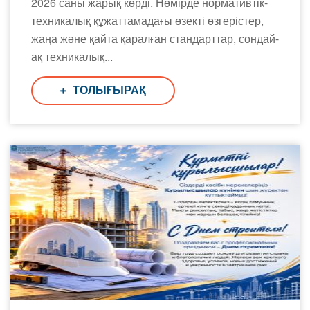
2026 саны жарық көрді. Нөмірде нормативтік-
техникалық құжаттамадағы өзекті өзгерістер,
жаңа және қайта қаралған стандарттар, сондай-
ақ техникалық...
ТОЛЫҒЫРАҚ