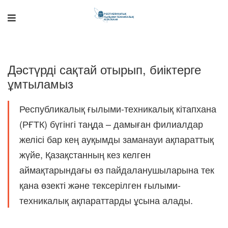
Дәстүрді сақтай отырып, биіктерге
ұмтыламыз
Республикалық ғылыми-техникалық кітапхана
(РҒТК) бүгінгі таңда – дамыған филиалдар
желісі бар кең ауқымды заманауи ақпараттық
Поддержка РНТБ
RU
Онлайн-помощник
жүйе, Қазақстанның кез келген
аймақтарындағы өз пайдаланушыларына тек
қана өзекті және тексерілген ғылыми-
техникалық ақпараттарды ұсына алады.