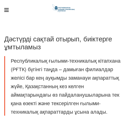
Дәстүрді сақтай отырып, биіктерге
ұмтыламыз
Республикалық ғылыми-техникалық кітапхана
(РҒТК) бүгінгі таңда – дамыған филиалдар
желісі бар кең ауқымды заманауи ақпараттық
Поддержка РНТБ
RU
Онлайн-помощник
жүйе, Қазақстанның кез келген
аймақтарындағы өз пайдаланушыларына тек
қана өзекті және тексерілген ғылыми-
техникалық ақпараттарды ұсына алады.