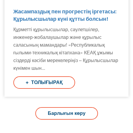
Жасампаздық пен прогрестің іргетасы:
Құрылысшылар күні құтты болсын!
Құрметті құрылысшылар, сәулетшілер,
инженер-жобалаушылар және құрылыс
саласының мамандары! «Республикалық
ғылыми-техникалық кітапхана» КЕАҚ ұжымы
сіздерді кәсіби мерекелеріңіз – Құрылысшылар
күнімен шын...
ТОЛЫҒЫРАҚ
Барлығын көру