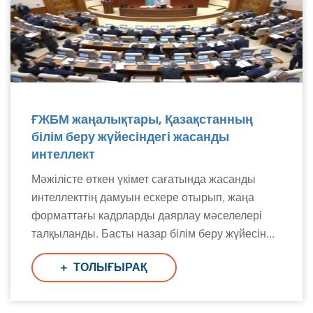
ҒЖБМ жаңалықтары, Қазақстанның
білім беру жүйесіндегі жасанды
интеллект
Мәжілісте өткен үкімет сағатында жасанды
интеллекттің дамуын ескере отырып, жаңа
форматтағы кадрларды даярлау мәселелері
талқыланды. Басты назар білім беру жүйесін...
ТОЛЫҒЫРАҚ