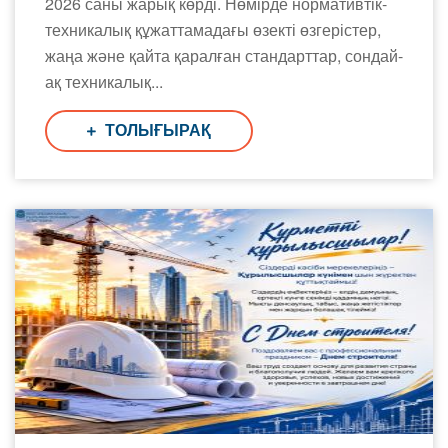
2026 саны жарық көрді. Нөмірде нормативтік-
техникалық құжаттамадағы өзекті өзгерістер,
жаңа және қайта қаралған стандарттар, сондай-
ақ техникалық...
ТОЛЫҒЫРАҚ