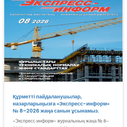
Құрметті пайдаланушылар,
назарларыңызға «Экспресс-информ»
№ 8–2026 жаңа санын ұсынамыз.
«Экспресс-информ» журналының жаңа № 8–